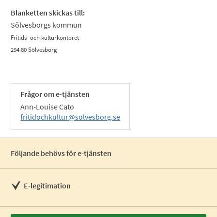
Blanketten skickas till:
Sölvesborgs kommun
Fritids- och kulturkontoret
294 80 Sölvesborg
Frågor om e-tjänsten
Ann-Louise Cato
fritidochkultur@solvesborg.se
Följande behövs för e-tjänsten
E-legitimation