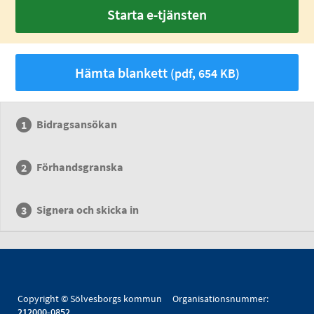
Starta e-tjänsten
Hämta blankett
(pdf, 654 KB)
Bidragsansökan
Förhandsgranska
Signera och skicka in
Copyright © Sölvesborgs kommun Organisationsnummer:
212000-0852