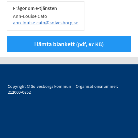
Frågor om e-tjänsten
Ann-Louise Cato
ann-louise.cato@solvesborg.se
Hämta blankett
(pdf, 67 KB)
Copyright © Sölvesborgs kommun Organisationsnummer:
212000-0852