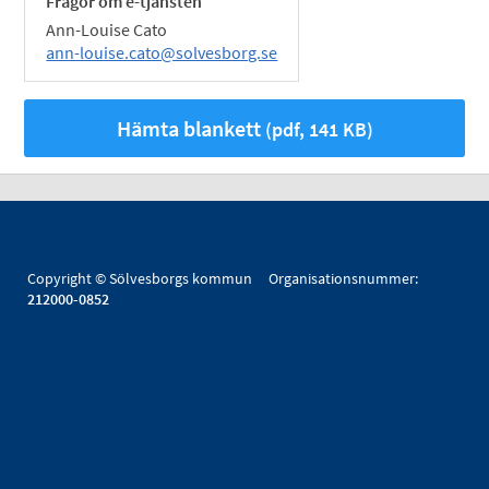
Frågor om e-tjänsten
Ann-Louise Cato
ann-louise.cato@solvesborg.se
Hämta blankett
(pdf, 141 KB)
Copyright © Sölvesborgs kommun Organisationsnummer:
212000-0852