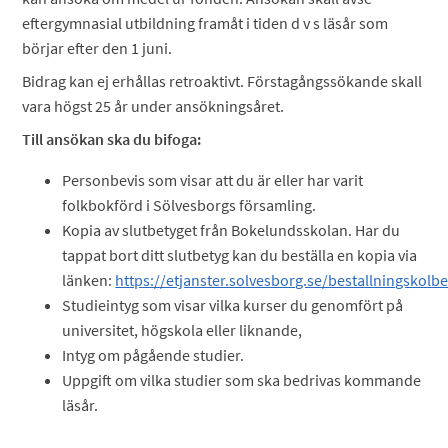
eftergymnasial utbildning framåt i tiden d v s läsår som
börjar efter den 1 juni.
Bidrag kan ej erhållas retroaktivt. Förstagångssökande skall
vara högst 25 år under ansökningsåret.
Till ansökan ska du bifoga:
Personbevis som visar att du är eller har varit
folkbokförd i Sölvesborgs församling.
Kopia av slutbetyget från Bokelundsskolan. Har du
tappat bort ditt slutbetyg kan du beställa en kopia via
länken:
https://etjanster.solvesborg.se/bestallningskolb
Studieintyg som visar vilka kurser du genomfört på
universitet, högskola eller liknande,
Intyg om pågående studier.
Uppgift om vilka studier som ska bedrivas kommande
läsår.