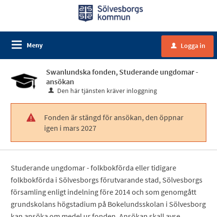
Meny
Logga in
u
Swanlundska fonden, Studerande ungdomar -
ansökan
Den här tjänsten kräver inloggning
Fonden är stängd för ansökan, den öppnar
!
igen i mars 2027
Studerande ungdomar - folkbokförda eller tidigare
folkbokförda i Sölvesborgs förutvarande stad, Sölvesborgs
församling enligt indelning före 2014 och som genomgått
grundskolans högstadium på Bokelundsskolan i Sölvesborg
kan ansöka om medel ur fonden. Ansökan skall avse