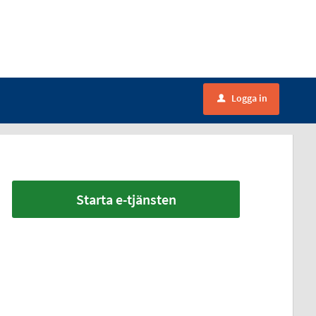
Logga in
u
Starta e-tjänsten