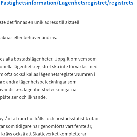
Fastighetsinformation/Lagenhetsregistret/registrets-
e det finnas en unik adress till aktuell
aknas eller behöver ändras.
riges alla bostadslägenheter. Uppgift om vem som
ionella lägenhetsregistret ska inte förväxlas med
m ofta också kallas lägenhetsregister.Numren i
idare andra lägenhetsbeteckningar som
nvänds t.ex. lägenhetsbeteckningarna i
plåtelser och liknande.
byrån ta fram hushålls- och bostadsstatistik utan
r som tidigare har genomförts vart femte år,
s krävs också att Skatteverket kompletterar