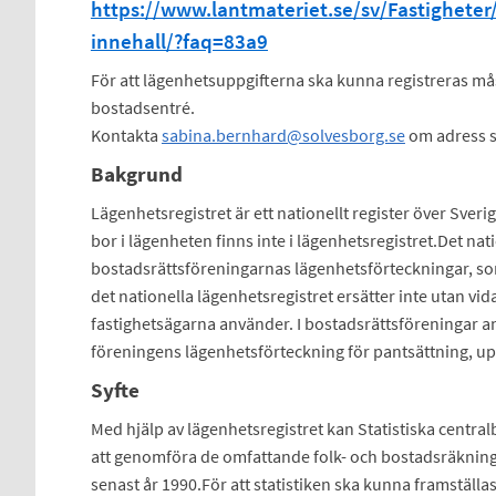
https://www.lantmateriet.se/sv/Fastigheter/
innehall/?faq=83a9
För att lägenhetsuppgifterna ska kunna registreras måst
bostadsentré.
Kontakta
sabina.bernhard@solvesborg.se
om adress s
Bakgrund
Lägenhetsregistret är ett nationellt register över Sve
bor i lägenheten finns inte i lägenhetsregistret.Det nat
bostadsrättsföreningarnas lägenhetsförteckningar, so
det nationella lägenhetsregistret ersätter inte utan v
fastighetsägarna använder. I bostadsrättsföreningar a
föreningens lägenhetsförteckning för pantsättning, up
Syfte
Med hjälp av lägenhetsregistret kan Statistiska central
att genomföra de omfattande folk- och bostadsräkninga
senast år 1990.För att statistiken ska kunna framställa