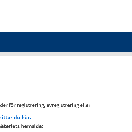
er för registrering, avregistrering eller
hittar du här.
mäteriets hemsida: