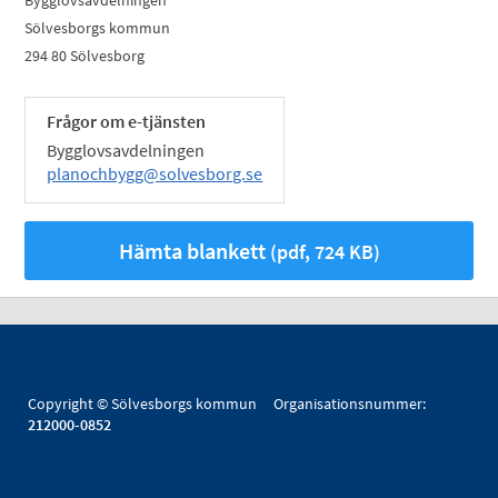
Bygglovsavdelningen
Sölvesborgs kommun
294 80 Sölvesborg
Frågor om e-tjänsten
Bygglovsavdelningen
planochbygg@solvesborg.se
Hämta blankett
(pdf, 724 KB)
Copyright © Sölvesborgs kommun Organisationsnummer:
212000-0852