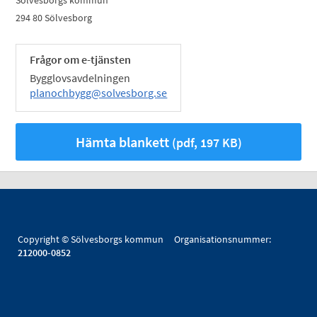
Sölvesborgs kommun
294 80 Sölvesborg
Frågor om e-tjänsten
Bygglovsavdelningen
planochbygg@solvesborg.se
Hämta blankett
(pdf, 197 KB)
Copyright © Sölvesborgs kommun Organisationsnummer:
212000-0852