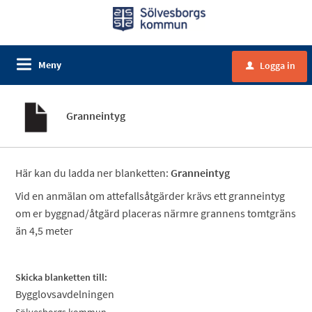
Meny
Logga in
u
Granneintyg
Här kan du ladda ner blanketten:
Granneintyg
Vid en anmälan om attefallsåtgärder krävs ett granneintyg
om er byggnad/åtgärd placeras närmre grannens tomtgräns
än 4,5 meter
S
kicka blanketten till:
Bygglovsavdelningen