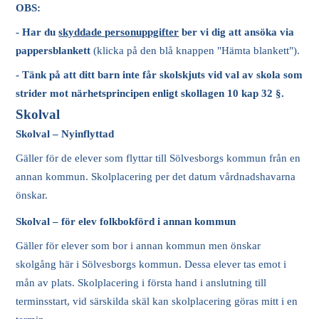
OBS:
- Har du
skyddade personuppgifter
ber vi dig att ansöka via
pappersblankett
(klicka på den blå knappen "Hämta blankett").
- Tänk på att ditt barn inte får skolskjuts vid val av skola som
strider mot närhetsprincipen enligt skollagen 10 kap 32 §.
Skolval
Skolval – Nyinflyttad
Gäller för de elever som flyttar till Sölvesborgs kommun från en
annan kommun. Skolplacering per det datum vårdnadshavarna
önskar.
Skolval – för elev folkbokförd i annan kommun
Gäller för elever som bor i annan kommun men önskar
skolgång här i Sölvesborgs kommun. Dessa elever tas emot i
mån av plats. Skolplacering i första hand i anslutning till
terminsstart, vid särskilda skäl kan skolplacering göras mitt i en