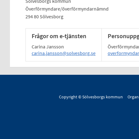
Sölvesborgs kommun
Överförmyndare/överförmyndarnämnd
294 80 Sölvesborg
Frågor om e-tjänsten
Personuppgi
Carina Jansson
Överförmynd
carina.jansson@solvesborg.se
overformynda
Copyright © Sölvesborgs kommun Organ