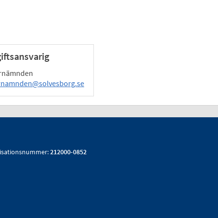
ftsansvarig
arnämnden
rnamnden@solvesborg.se
isationsnummer:
212000-0852