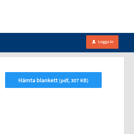
Logga in
u
Hämta blankett
(pdf, 307 KB)