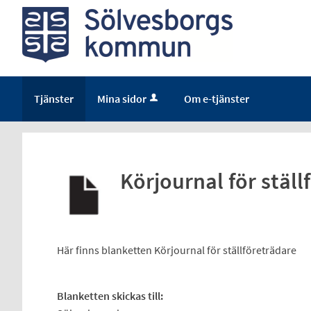
Tjänster
Mina sidor
Om e-tjänster
Körjournal för ställ
Här finns blanketten Körjournal för ställföreträdare
Blanketten skickas till: