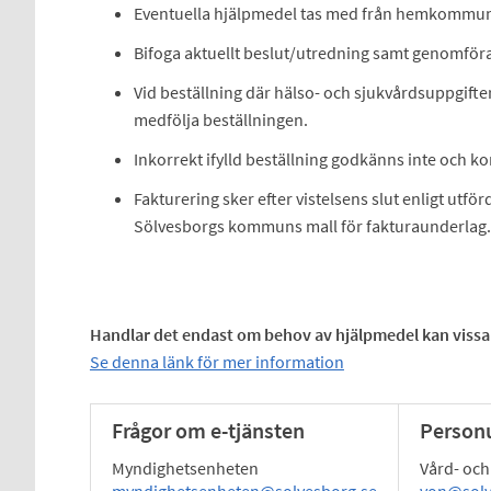
Eventuella hjälpmedel tas med från hemkommune
Bifoga aktuellt beslut/utredning samt genomför
Vid beställning där hälso- och sjukvårdsuppgift
medfölja beställningen.
Inkorrekt ifylld beställning godkänns inte och ko
Fakturering sker efter vistelsens slut enligt utf
Sölvesborgs kommuns mall för fakturaunderlag.
Handlar det endast om behov av hjälpmedel kan vissa
Se denna länk för mer information
Frågor om e-tjänsten
Personu
Myndighetsenheten
Vård- oc