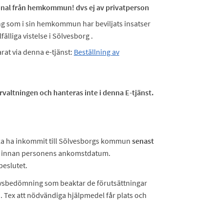
rsonal från hemkommun! dvs ej av privatperson
g som i sin hemkommun har beviljats insatser
lfälliga vistelse i Sölvesborg .
arat via denna e-tjänst:
Beställning av
örvaltningen och hanteras inte i denna E-tjänst.
ska ha inkommit till Sölvesborgs kommun
senast
kor innan personens ankomstdatum.
beslutet.
ovsbedömning som beaktar de förutsättningar
. Tex att nödvändiga hjälpmedel får plats och