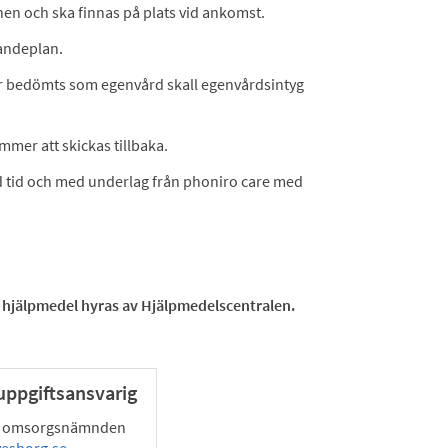
n och ska finnas på plats vid ankomst.
andeplan.
er bedömts som egenvård skall egenvårdsintyg
mmer att skickas tillbaka.
örd tid och med underlag från phoniro care med
 hjälpmedel hyras av Hjälpmedelscentralen.
ppgiftsansvarig
h omsorgsnämnden