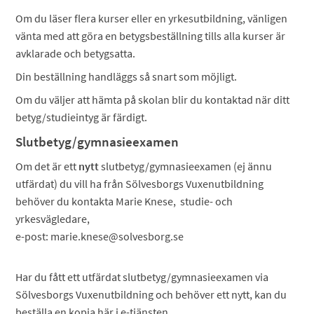
Om du läser flera kurser eller en yrkesutbildning, vänligen
vänta med att göra en betygsbeställning tills alla kurser är
avklarade och betygsatta.
Din beställning handläggs så snart som möjligt.
Om du väljer att hämta på skolan blir du kontaktad när ditt
betyg/studieintyg är färdigt.
Slutbetyg/gymnasieexamen
Om det är ett
nytt
slutbetyg/gymnasieexamen (ej ännu
utfärdat) du vill ha från Sölvesborgs Vuxenutbildning
behöver du kontakta Marie Knese, studie- och
yrkesvägledare,
e-post: marie.knese@solvesborg.se
Har du fått ett utfärdat slutbetyg/gymnasieexamen via
Sölvesborgs Vuxenutbildning och behöver ett nytt, kan du
beställa en kopia här i e-tjänsten.