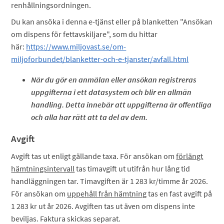
renhållningsordningen.
Du kan ansöka i denna e-tjänst eller på blanketten "Ansökan
om dispens för fettavskiljare", som du hittar
här:
https://www.miljovast.se/om-
miljoforbundet/blanketter-och-e-tjanster/avfall.html
När du gör en anmälan eller ansökan registreras
uppgifterna i ett datasystem och blir en allmän
handling. Detta innebär att uppgifterna är offentliga
och alla har rätt att ta del av dem.
Avgift
Avgift tas ut enligt gällande taxa. För ansökan om
förlängt
hämtningsintervall
tas timavgift ut utifrån hur lång tid
handläggningen tar. Timavgiften är 1 283 kr/timme år 2026.
För ansökan om
uppehåll från hämtning
tas en fast avgift på
1 283 kr ut år 2026. Avgiften tas ut även om dispens inte
beviljas. Faktura skickas separat.