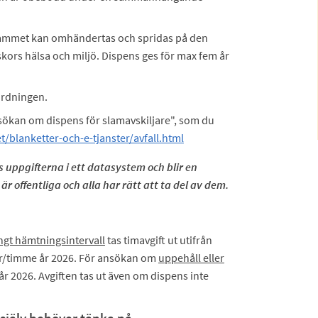
ammet kan omhändertas och spridas på den
skors hälsa och miljö. Dispens ges för max fem år
ordningen.
nsökan om dispens för slamavskiljare", som du
/blanketter-och-e-tjanster/avfall.html
 uppgifterna i ett datasystem och blir en
r offentliga och alla har rätt att ta del av dem.
ngt hämtningsintervall
tas timavgift ut utifrån
 kr/timme år 2026. För ansökan om
uppehåll eller
t år 2026. Avgiften tas ut även om dispens inte