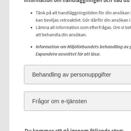
Information om handläggningen och vad du 
Tänk på att handläggningstiden för din ansökan ka
kan beviljas retroaktivt. Gör därför din ansökan i
Lämna all information som efterfrågas. Om vi beh
att behandla din ansökan.
Information om Miljöförbundets behandling av p
Expandera avsnittet för att läsa.
Behandling av personuppgifter
Frågor om e-tjänsten
Du kommer att gå igenom följande steg: