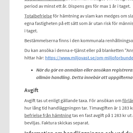
period av minst ett år. Dispens ges för max 1 år i taget.
Totalbefrielse
för hämtning av slam kan medges om sl
egna fastigheten på ett sätt som är utan risk för männi
i taget.
Bestämmelserna finns i den kommunala renhållnings
Du kan ansöka i denna e-tjänst eller på blanketten "A
hittar här:
https://www.miljovast.se/om-miljoforbundet
När du gör en anmälan eller ansökan registreras
allmän handling. Detta innebär att uppgifterna ä
Avgift
Avgift tas ut enligt gällande taxa. För ansökan om
förlä
hur lång tid handläggningen tar. Timavgiften är 1 283
befrielse från hämtning
tas en fast avgift på 1 283 kr u
beviljas. Faktura skickas separat.