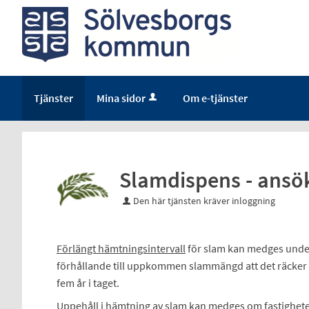
Tjänster
Mina sidor
Om e-tjänster
Slamdispens - ansö
Den här tjänsten kräver inloggning
Förlängt hämtningsintervall
för slam kan medges under 
förhållande till uppkommen slammängd att det räcker 
fem år i taget.
Uppehåll i hämtning
av slam kan medges om fastighe