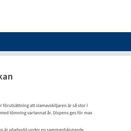
kan
förutsättning att slamavskiljaren är så stor i
med tömning vartannat år. Dispens ges för max
ten är obebodd under en sammanhängande