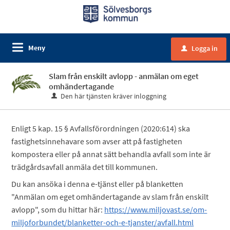
Meny
Logga in
u
Slam från enskilt avlopp - anmälan om eget
omhändertagande
Den här tjänsten kräver inloggning
Enligt 5 kap. 15 § Avfallsförordningen (2020:614) ska
fastighetsinnehavare som avser att på fastigheten
kompostera eller på annat sätt behandla avfall som inte är
trädgårdsavfall anmäla det till kommunen.
Du kan ansöka i denna e-tjänst eller på blanketten
"Anmälan om eget omhändertagande av slam från enskilt
avlopp", som du hittar här:
https://www.miljovast.se/om-
miljoforbundet/blanketter-och-e-tjanster/avfall.html