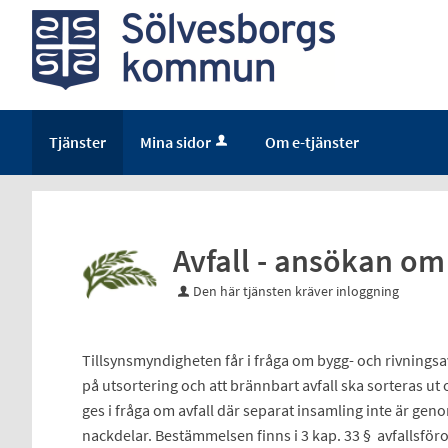
Tjänster
Mina sidor
Om e-tjänster
Avfall - ansökan om
Den här tjänsten kräver inloggning
Tillsynsmyndigheten får i fråga om bygg- och rivningsavf
på utsortering och att brännbart avfall ska sorteras ut o
ges i fråga om avfall där separat insamling inte är gen
nackdelar. Bestämmelsen finns i 3 kap. 33 § avfallsfö