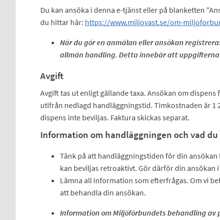
Du kan ansöka i denna e-tjänst eller på blanketten "An
du hittar här:
https://www.miljovast.se/om-miljoforbun
När du gör en anmälan eller ansökan registreras
allmän handling. Detta innebär att uppgifterna ä
Avgift
Avgift tas ut enligt gällande taxa. Ansökan om dispens f
utifrån nedlagd handläggningstid. Timkostnaden är 1 2
dispens inte beviljas. Faktura skickas separat.
Information om handläggningen och vad du 
Tänk på att handläggningstiden för din ansökan ka
kan beviljas retroaktivt. Gör därför din ansökan i
Lämna all information som efterfrågas. Om vi beh
att behandla din ansökan.
Information om Miljöförbundets behandling av p