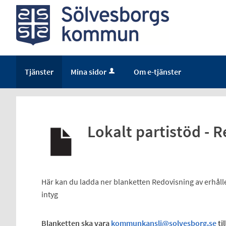
Tjänster
Mina sidor
Om e-tjänster
Lokalt partistöd - 
Här kan du ladda ner blanketten Redovisning av erhåll
intyg
Blanketten ska vara
kommunkansli@solvesborg.se
ti