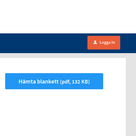
Logga in
u
Hämta blankett
(pdf, 132 KB)