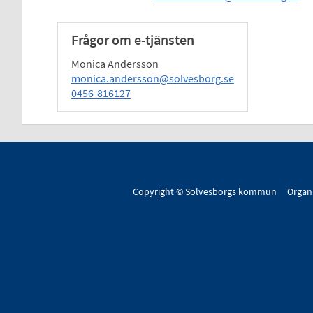
Frågor om e-tjänsten
Monica Andersson
monica.andersson@solvesborg.se
0456-816127
Copyright © Sölvesborgs kommun Organ