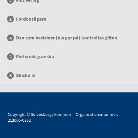
Motivering
Fordonsägare
Den som bestrider (klagar på) kontrollavgiften
Förhandsgranska
Skicka in
Copyright © Sölvesborgs kommun Organisationsnummer:
212000-0852