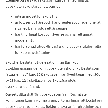
Exempel på särskilda skäl som kan var anledning till
uppskjuten skolstart är att barnet:
inte är moget för skolgång
är fött sent på året och har orienterat och identifierat
sig med barn födda ett år senare
har tillbringat kort tid i Sverige och har ett annat
modersmål
har försenad utveckling på grund av t ex sjukdom eller
funktionsnedsättning
Skolchef beslutar på delegation från Barn- och
utbildningsnämnden om uppskjuten skolplikt. Beslut som
fattats enligt 7 kap. 10 § skollagen kan överklagas med stöd
av 28 kap. 12 § skollagen hos Skolväsendets
överklagandenämnd.
Oavsett vilka skäl för uppskov som framförs måste
kommunen kunna vidimera uppgifterna innan ett beslut om
uppskjuten skolplikt tas. Rektor ansvarar för utredning och